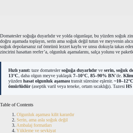
Domatesler soğuğa duyarlıdır ve yolda olgunlaşır, bu yüzden soğuk zinc
doğru aşamada toplayın, serin ama soğuk değil tutun ve meyvenin alıcın
soğuk depolarsanız raf ömrünü lezzet kaybı ve unsu dokuyla takas eder
zincirini hasattan reefer’a, olgunluk aşamalarını, salça yolunu ve paket
Hızlı yanıt:
taze domatesler
soğuğa duyarlıdır
ve
serin, soğuk de
13°C
, daha olgun meyve yaklaşık
7–10°C
,
85–90% BN
’de.
Klim
yüzden
hasat olgunluk aşaması
transit süresine eşlenir.
~10–12°C
ömürlüdür
(aseptik varil veya teneke, ortam sıcaklığı). Tazesi
HS 
Table of Contents
Olgunluk aşaması kilit karardır
Serin, ama asla soğuk değil
Ambalaj formatları
Yükleme ve sevkiyat