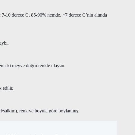
e 7-10 derece C, 85-90% nemde. ~7 derece C’nin altında
aybı.
enir ki meyve doğru renkte ulaşsın.
 edilir.
yl/salkım), renk ve boyuta göre boylanmış.