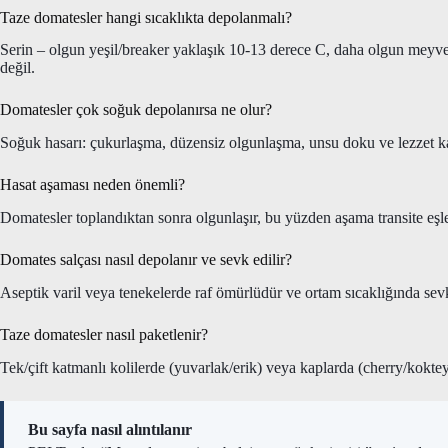
Taze domatesler hangi sıcaklıkta depolanmalı?
Serin – olgun yeşil/breaker yaklaşık 10-13 derece C, daha olgun meyv
değil.
Domatesler çok soğuk depolanırsa ne olur?
Soğuk hasarı: çukurlaşma, düzensiz olgunlaşma, unsu doku ve lezzet k
Hasat aşaması neden önemli?
Domatesler toplandıktan sonra olgunlaşır, bu yüzden aşama transite eşl
Domates salçası nasıl depolanır ve sevk edilir?
Aseptik varil veya tenekelerde raf ömürlüdür ve ortam sıcaklığında sevk
Taze domatesler nasıl paketlenir?
Tek/çift katmanlı kolilerde (yuvarlak/erik) veya kaplarda (cherry/kokte
Bu sayfa nasıl alıntılanır