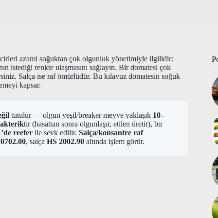
irleri azami soğuktan çok olgunluk yönetimiyle ilgilidir:
P
ın istediği renkte ulaşmasını sağlayın. Bir domatesi çok
siniz. Salça ise raf ömürlüdür. Bu kılavuz domatesin soğuk
lemeyi kapsar.
ğil
tutulur — olgun yeşil/breaker meyve yaklaşık
10–
akterik
tir (hasattan sonra olgunlaşır, etilen üretir), bu
’de reefer
ile sevk edilir.
Salça/konsantre
raf
0702.00
, salça
HS 2002.90
altında işlem görür.