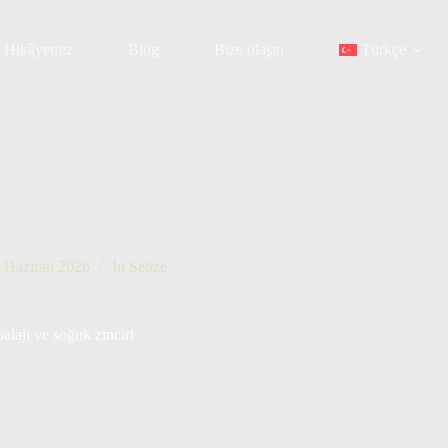
Hikâyemiz
Blog
Bize ulaşın
Türkçe
 Haziran 2026
In
Sebze
alajı ve soğuk zinciri