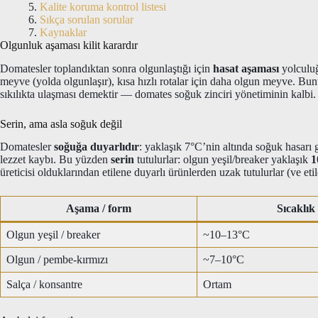
Kalite koruma kontrol listesi
Sıkça sorulan sorular
Kaynaklar
Olgunluk aşaması kilit karardır
Domatesler toplandıktan sonra olgunlaştığı için
hasat aşaması
yolculuğ
meyve (yolda olgunlaşır), kısa hızlı rotalar için daha olgun meyve. Bun
sıkılıkta ulaşması demektir — domates soğuk zinciri yönetiminin kalbi.
Serin, ama asla soğuk değil
Domatesler
soğuğa duyarlıdır
: yaklaşık 7°C’nin altında soğuk hasar
lezzet kaybı. Bu yüzden
serin
tutulurlar: olgun yeşil/breaker yaklaşık
1
üreticisi olduklarından etilene duyarlı ürünlerden uzak tutulurlar (ve etile
Aşama / form
Sıcaklık
Olgun yeşil / breaker
~10–13°C
Olgun / pembe-kırmızı
~7–10°C
Salça / konsantre
Ortam