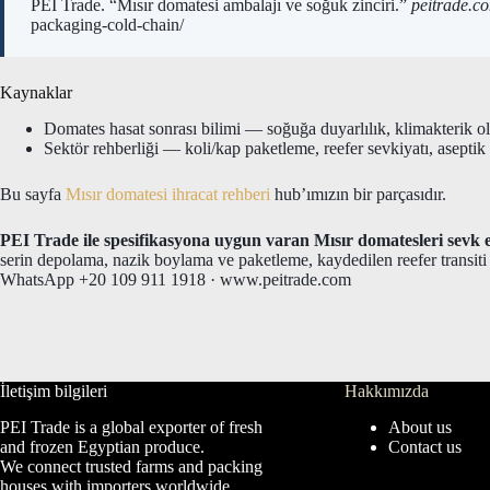
PEI Trade. “Mısır domatesi ambalajı ve soğuk zinciri.”
peitrade.c
packaging-cold-chain/
Kaynaklar
Domates hasat sonrası bilimi — soğuğa duyarlılık, klimakterik o
Sektör rehberliği — koli/kap paketleme, reefer sevkiyatı, aseptik 
Bu sayfa
Mısır domatesi ihracat rehberi
hub’ımızın bir parçasıdır.
PEI Trade ile spesifikasyona uygun varan Mısır domatesleri sevk 
serin depolama, nazik boylama ve paketleme, kaydedilen reefer transiti 
WhatsApp +20 109 911 1918 · www.peitrade.com
İletişim bilgileri
Hakkımızda
PEI Trade is a global exporter of fresh
About us
and frozen Egyptian produce.
Contact us
We connect trusted farms and packing
houses with importers worldwide,