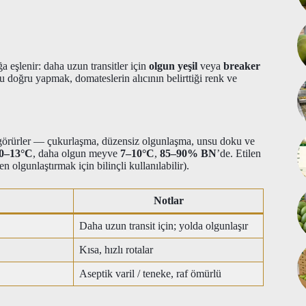
a eşlenir: daha uzun transitler için
olgun yeşil
veya
breaker
u doğru yapmak, domateslerin alıcının belirttiği renk ve
ı görürler — çukurlaşma, düzensiz olgunlaşma, unsu doku ve
0–13°C
, daha olgun meyve
7–10°C
,
85–90% BN
’de. Etilen
n olgunlaştırmak için bilinçli kullanılabilir).
Notlar
Daha uzun transit için; yolda olgunlaşır
Kısa, hızlı rotalar
Aseptik varil / teneke, raf ömürlü