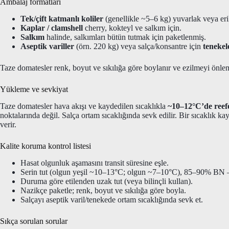
Ambalaj formatları
Tek/çift katmanlı koliler
(genellikle ~5–6 kg) yuvarlak veya er
Kaplar / clamshell
cherry, kokteyl ve salkım için.
Salkım
halinde, salkımları bütün tutmak için paketlenmiş.
Aseptik variller
(örn. 220 kg) veya salça/konsantre için
tenekel
Taze domatesler renk, boyut ve sıkılığa göre boylanır ve ezilmeyi önle
Yükleme ve sevkiyat
Taze domatesler hava akışı ve kaydedilen sıcaklıkla
~10–12°C’de reef
noktalarında değil. Salça ortam sıcaklığında sevk edilir. Bir sıcaklık kayd
verir.
Kalite koruma kontrol listesi
Hasat olgunluk aşamasını transit süresine eşle.
Serin tut (olgun yeşil ~10–13°C; olgun ~7–10°C), 85–90% BN —
Duruma göre etilenden uzak tut (veya bilinçli kullan).
Nazikçe paketle; renk, boyut ve sıkılığa göre boyla.
Salçayı aseptik varil/tenekede ortam sıcaklığında sevk et.
Sıkça sorulan sorular