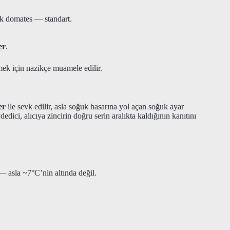
ik domates — standart.
er
.
mek için nazikçe muamele edilir.
er
ile sevk edilir, asla soğuk hasarına yol açan soğuk ayar
edici, alıcıya zincirin doğru serin aralıkta kaldığının kanıtını
 asla ~7°C’nin altında değil.