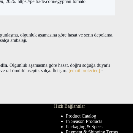
om
, 2026. https://peitrade.com/egyptian-tomato-
lgunlaşma, olgunluk aşamasına göre hasat ve serin depolama.
salça ambalajı.
edin.
Olgunluk aşamasına göre hasat, doğru soğuğa duyarlı
ve raf ömürlü aseptik salça. İletişim:
[email protected]
·
Hızlı Bağlantılar
Product Catalog
In-Season Products
Packaging & Specs
Payment & Shipping Terms