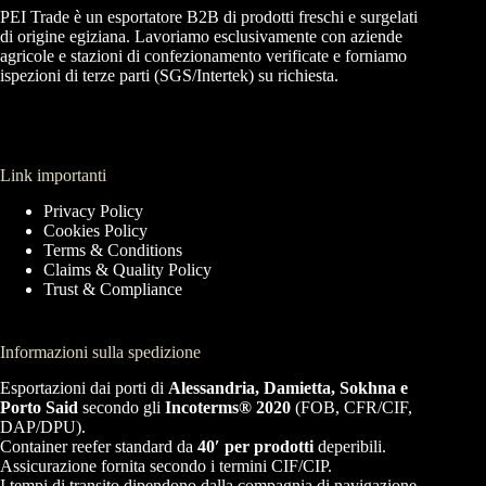
PEI Trade è un esportatore B2B di prodotti freschi e surgelati
di origine egiziana. Lavoriamo esclusivamente con aziende
agricole e stazioni di confezionamento verificate e forniamo
ispezioni di terze parti (SGS/Intertek) su richiesta.
Link importanti
Privacy Policy
Cookies Policy
Terms & Conditions
Claims & Quality Policy
Trust & Compliance
Informazioni sulla spedizione
Esportazioni dai porti di
Alessandria, Damietta, Sokhna e
Porto Said
secondo gli
Incoterms® 2020
(FOB, CFR/CIF,
DAP/DPU).
Container reefer standard da
40′ per prodotti
deperibili.
Assicurazione fornita secondo i termini CIF/CIP.
I tempi di transito dipendono dalla compagnia di navigazione