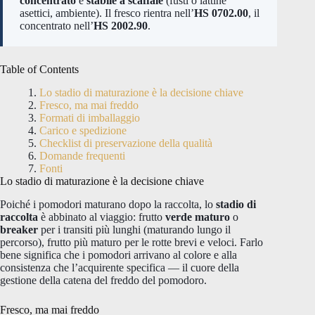
concentrato
è
stabile a scaffale
(fusti o lattine
asettici, ambiente). Il fresco rientra nell’
HS 0702.00
, il
concentrato nell’
HS 2002.90
.
Table of Contents
Lo stadio di maturazione è la decisione chiave
Fresco, ma mai freddo
Formati di imballaggio
Carico e spedizione
Checklist di preservazione della qualità
Domande frequenti
Fonti
Lo stadio di maturazione è la decisione chiave
Poiché i pomodori maturano dopo la raccolta, lo
stadio di
raccolta
è abbinato al viaggio: frutto
verde maturo
o
breaker
per i transiti più lunghi (maturando lungo il
percorso), frutto più maturo per le rotte brevi e veloci. Farlo
bene significa che i pomodori arrivano al colore e alla
consistenza che l’acquirente specifica — il cuore della
gestione della catena del freddo del pomodoro.
Fresco, ma mai freddo