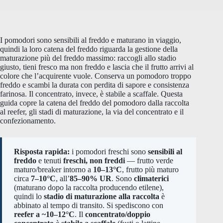
I pomodori sono sensibili al freddo e maturano in viaggio,
quindi la loro catena del freddo riguarda la gestione della
maturazione più del freddo massimo: raccogli allo stadio
giusto, tieni fresco ma non freddo e lascia che il frutto arrivi al
colore che l’acquirente vuole. Conserva un pomodoro troppo
freddo e scambi la durata con perdita di sapore e consistenza
farinosa. Il concentrato, invece, è stabile a scaffale. Questa
guida copre la catena del freddo del pomodoro dalla raccolta
al reefer, gli stadi di maturazione, la via del concentrato e il
confezionamento.
Risposta rapida:
i pomodori freschi sono
sensibili al
freddo
e tenuti
freschi, non freddi
— frutto verde
maturo/breaker intorno a
10–13°C
, frutto più maturo
circa
7–10°C
, all’
85–90% UR
. Sono
climaterici
(maturano dopo la raccolta producendo etilene),
quindi lo
stadio di maturazione alla raccolta
è
abbinato al tempo di transito. Si spediscono con
reefer a ~10–12°C
. Il
concentrato/doppio