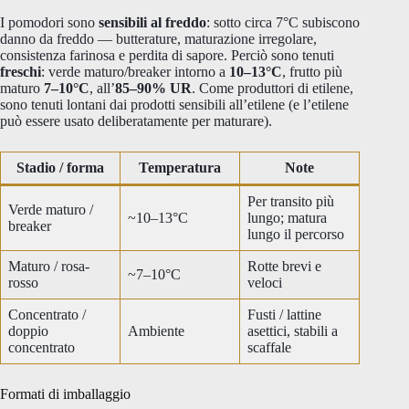
I pomodori sono
sensibili al freddo
: sotto circa 7°C subiscono
danno da freddo — butterature, maturazione irregolare,
consistenza farinosa e perdita di sapore. Perciò sono tenuti
freschi
: verde maturo/breaker intorno a
10–13°C
, frutto più
maturo
7–10°C
, all’
85–90% UR
. Come produttori di etilene,
sono tenuti lontani dai prodotti sensibili all’etilene (e l’etilene
può essere usato deliberatamente per maturare).
Stadio / forma
Temperatura
Note
Per transito più
Verde maturo /
~10–13°C
lungo; matura
breaker
lungo il percorso
Maturo / rosa-
Rotte brevi e
~7–10°C
rosso
veloci
Concentrato /
Fusti / lattine
doppio
Ambiente
asettici, stabili a
concentrato
scaffale
Formati di imballaggio