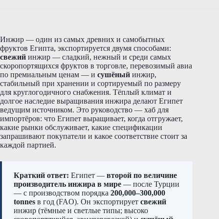
Инжир — один из самых древних и самобытных
фруктов Египта, экспортируется двумя способами:
свежий
инжир — сладкий, нежный и среди самых
скоропортящихся фруктов в торговле, перевозимый авиа
по премиальным ценам — и
сушёный
инжир,
стабильный при хранении и сортируемый по размеру
для круглогодичного снабжения. Тёплый климат и
долгое наследие выращивания инжира делают Египет
ведущим источником. Это руководство — хаб для
импортёров: что Египет выращивает, когда отгружает,
какие рынки обслуживает, какие спецификации
запрашивают покупатели и какое соответствие стоит за
каждой партией.
Краткий ответ:
Египет —
второй по величине
производитель инжира в мире
— после Турции
— с производством порядка
200,000–300,000
tonnes
в год (FAO). Он экспортирует
свежий
инжир (тёмные и светлые типы; высоко