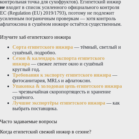
контрольная точка для сухофруктов). Египетский инжир
не
входит в список усиленного официального контроля
ЕС (Regulation (EU) 2019/1793), поэтому не подлежит
усиленным пограничным проверкам — хотя контроль
афлатоксина в сушёном инжире остаётся существенным.
Изучите хаб египетского инжира
Сорта египетского инжира
— тёмный, светлый и
сушёный, подробно.
Сезон & календарь экспорта египетского
инжира
— свежее летнее окно и сушёный
круглый год.
Требования к экспорту египетского инжира
—
фитосанитария, MRLs и афлатоксин.
Упаковка & холодовая цепь египетского инжира
— чрезвычайная скоропортящесть и хранение
сушёного.
Лучшие экспортёры египетского инжира
— как
выбрать поставщика.
Часто задаваемые вопросы
Когда египетский свежий инжир в сезоне?