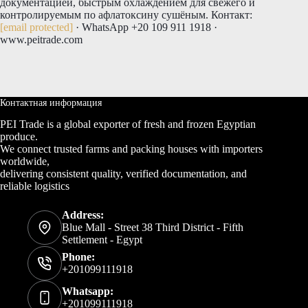
документацией, быстрым охлаждением для свежего и
контролируемым по афлатоксину сушёным. Контакт:
[email protected]
· WhatsApp +20 109 911 1918 ·
www.peitrade.com
Контактная информация
PEI Trade is a global exporter of fresh and frozen Egyptian
produce.
We connect trusted farms and packing houses with importers
worldwide,
delivering consistent quality, verified documentation, and
reliable logistics
Address:
Blue Mall - Street 38 Third District - Fifth
Settlement - Egypt
Phone:
+201099111918
Whatsapp:
+201099111918