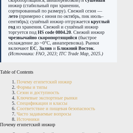
скоропортящийся, авиаперевозкой) и
сушёный
инжир (стабильный при хранении,
сортированный по размеру). Свежий сезон —
лето
(примерно с июня по октябрь, пик июль–
сентябрь); сушёный инжир отгружается
круглый
год
из хранения. Свежий и сушёный инжир
торгуется под
HS code 0804.20
. Свежий инжир
чрезвычайно скоропортящийся
(быстрое
охлаждение до ~0°C, авиаперевозка). Рынки
включают
ЕС
,
Залив
и
Ближний Восток
.
(Источники: FAO, 2023; ITC Trade Map, 2025.)
Table of Contents
Почему египетский инжир
Формы и типы
Сезон и доступность
Ключевые экспортные рынки
Спецификации и классы
Соответствие и пищевая безопасность
Часто задаваемые вопросы
Источники
Почему египетский инжир