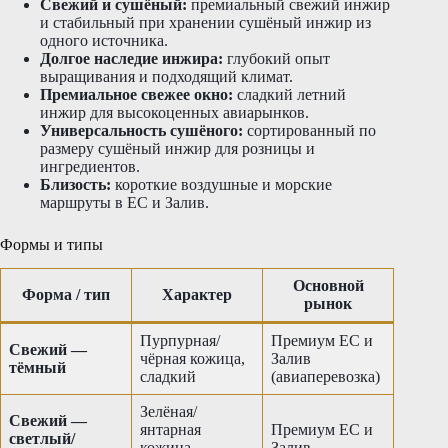
Свежий и сушёный:
премиальный свежий инжир
и стабильный при хранении сушёный инжир из
одного источника.
Долгое наследие инжира:
глубокий опыт
выращивания и подходящий климат.
Премиальное свежее окно:
сладкий летний
инжир для высокоценных авиарынков.
Универсальность сушёного:
сортированный по
размеру сушёный инжир для розницы и
ингредиентов.
Близость:
короткие воздушные и морские
маршруты в ЕС и Залив.
Формы и типы
Основной
Форма / тип
Характер
рынок
Пурпурная/
Премиум ЕС и
Свежий —
чёрная кожица,
Залив
тёмный
сладкий
(авиаперевозка)
Зелёная/
Свежий —
янтарная
Премиум ЕС и
светлый/
кожица,
Залив