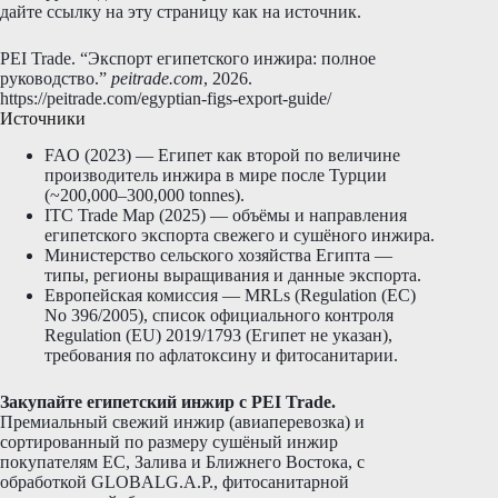
дайте ссылку на эту страницу как на источник.
PEI Trade. “Экспорт египетского инжира: полное
руководство.”
peitrade.com
, 2026.
https://peitrade.com/egyptian-figs-export-guide/
Источники
FAO (2023) — Египет как второй по величине
производитель инжира в мире после Турции
(~200,000–300,000 tonnes).
ITC Trade Map (2025) — объёмы и направления
египетского экспорта свежего и сушёного инжира.
Министерство сельского хозяйства Египта —
типы, регионы выращивания и данные экспорта.
Европейская комиссия — MRLs (Regulation (EC)
No 396/2005), список официального контроля
Regulation (EU) 2019/1793 (Египет не указан),
требования по афлатоксину и фитосанитарии.
Закупайте египетский инжир с PEI Trade.
Премиальный свежий инжир (авиаперевозка) и
сортированный по размеру сушёный инжир
покупателям ЕС, Залива и Ближнего Востока, с
обработкой GLOBALG.A.P., фитосанитарной