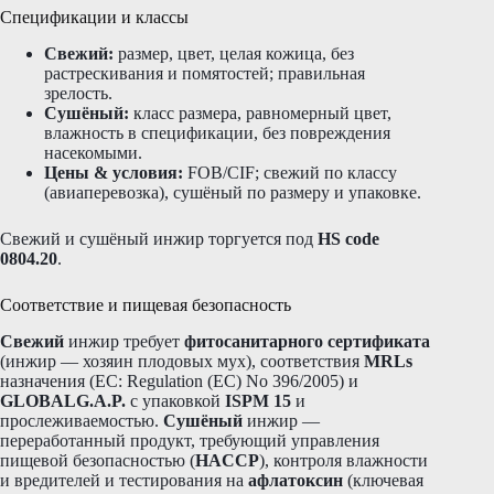
Спецификации и классы
Свежий:
размер, цвет, целая кожица, без
растрескивания и помятостей; правильная
зрелость.
Сушёный:
класс размера, равномерный цвет,
влажность в спецификации, без повреждения
насекомыми.
Цены & условия:
FOB/CIF; свежий по классу
(авиаперевозка), сушёный по размеру и упаковке.
Свежий и сушёный инжир торгуется под
HS code
0804.20
.
Соответствие и пищевая безопасность
Свежий
инжир требует
фитосанитарного сертификата
(инжир — хозяин плодовых мух), соответствия
MRLs
назначения (ЕС: Regulation (EC) No 396/2005) и
GLOBALG.A.P.
с упаковкой
ISPM 15
и
прослеживаемостью.
Сушёный
инжир —
переработанный продукт, требующий управления
пищевой безопасностью (
HACCP
), контроля влажности
и вредителей и тестирования на
афлатоксин
(ключевая