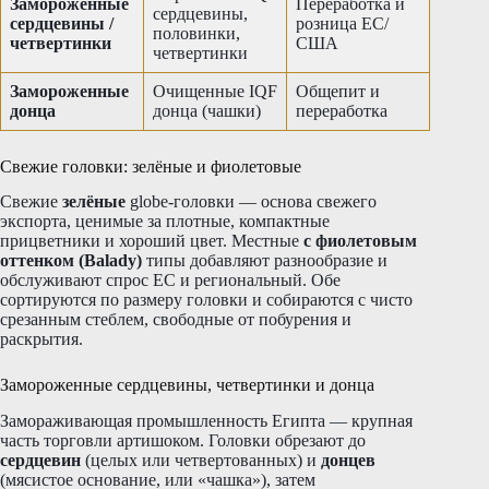
Замороженные
Переработка и
сердцевины,
сердцевины /
розница ЕС/
половинки,
четвертинки
США
четвертинки
Замороженные
Очищенные IQF
Общепит и
донца
донца (чашки)
переработка
Свежие головки: зелёные и фиолетовые
Свежие
зелёные
globe-головки — основа свежего
экспорта, ценимые за плотные, компактные
прицветники и хороший цвет. Местные
с фиолетовым
оттенком (Balady)
типы добавляют разнообразие и
обслуживают спрос ЕС и региональный. Обе
сортируются по размеру головки и собираются с чисто
срезанным стеблем, свободные от побурения и
раскрытия.
Замороженные сердцевины, четвертинки и донца
Замораживающая промышленность Египта — крупная
часть торговли артишоком. Головки обрезают до
сердцевин
(целых или четвертованных) и
донцев
(мясистое основание, или «чашка»), затем