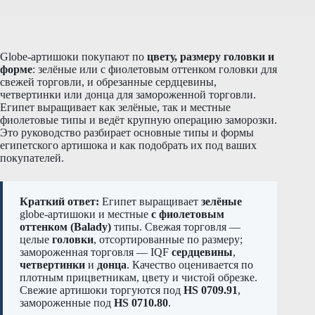
Globe-артишоки покупают по
цвету, размеру головки и
форме
: зелёные или с фиолетовым оттенком головки для
свежей торговли, и обрезанные сердцевины,
четвертинки или донца для замороженной торговли.
Египет выращивает как зелёные, так и местные
фиолетовые типы и ведёт крупную операцию заморозки.
Это руководство разбирает основные типы и формы
египетского артишока и как подобрать их под ваших
покупателей.
Краткий ответ:
Египет выращивает
зелёные
globe-артишоки и местные
с фиолетовым
оттенком (Balady)
типы. Свежая торговля —
целые
головки
, отсортированные по размеру;
замороженная торговля — IQF
сердцевины
,
четвертинки
и
донца
. Качество оценивается по
плотным прицветникам, цвету и чистой обрезке.
Свежие артишоки торгуются под
HS 0709.91
,
замороженные под
HS 0710.80
.