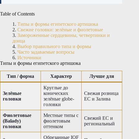
Table of Contents
Типы и формы египетского артишока
Свежие головки: зелёные и фиолетовые
Замороженные сердцевины, четвертинки и
донца
Выбор правильного типа и формы
Часто задаваемые вопросы
Источники
Типы и формы египетского артишока
Тип / форма
Характер
Лучше для
Круглые до
Зелёные
конических
Свежая розница
головки
зелёные globe-
ЕС и Залива
головки
Фиолетовые
Местные типы с
Свежий ЕС и
(Balady)
фиолетовым
региональный
головки
оттенком
Обрезанные IQF