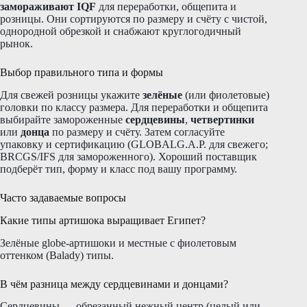
замораживают IQF
для переработки, общепита и
розницы. Они сортируются по размеру и счёту с чистой,
однородной обрезкой и снабжают круглогодичный
рынок.
Выбор правильного типа и формы
Для свежей розницы укажите
зелёные
(или фиолетовые)
головки по классу размера. Для переработки и общепита
выбирайте замороженные
сердцевины
,
четвертинки
или
донца
по размеру и счёту. Затем согласуйте
упаковку и сертификацию (GLOBALG.A.P. для свежего;
BRCGS/IFS для замороженного). Хороший поставщик
подберёт тип, форму и класс под вашу программу.
Часто задаваемые вопросы
Какие типы артишока выращивает Египет?
Зелёные globe-артишоки и местные с фиолетовым
оттенком (Balady) типы.
В чём разница между сердцевинами и донцами?
Сердцевины — обрезанный нежный центр (целый или