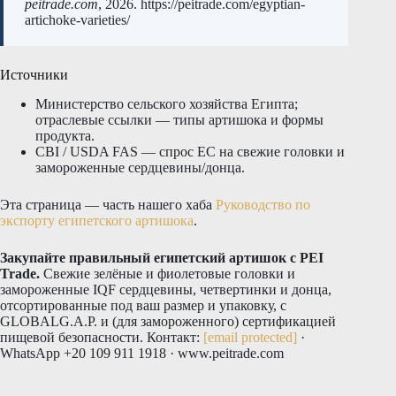
peitrade.com
, 2026. https://peitrade.com/egyptian-
artichoke-varieties/
Источники
Министерство сельского хозяйства Египта;
отраслевые ссылки — типы артишока и формы
продукта.
CBI / USDA FAS — спрос ЕС на свежие головки и
замороженные сердцевины/донца.
Эта страница — часть нашего хаба
Руководство по
экспорту египетского артишока
.
Закупайте правильный египетский артишок с PEI
Trade.
Свежие зелёные и фиолетовые головки и
замороженные IQF сердцевины, четвертинки и донца,
отсортированные под ваш размер и упаковку, с
GLOBALG.A.P. и (для замороженного) сертификацией
пищевой безопасности. Контакт:
[email protected]
·
WhatsApp +20 109 911 1918 · www.peitrade.com