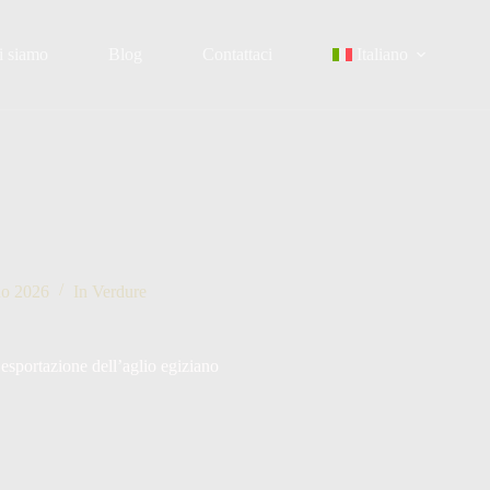
i siamo
Blog
Contattaci
Italiano
no 2026
In
Verdure
 esportazione dell’aglio egiziano