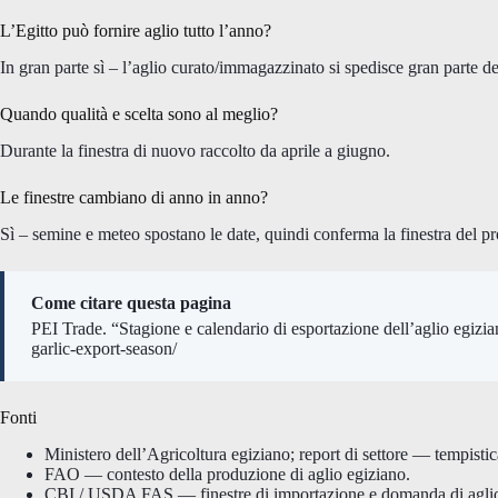
L’Egitto può fornire aglio tutto l’anno?
In gran parte sì – l’aglio curato/immagazzinato si spedisce gran parte del
Quando qualità e scelta sono al meglio?
Durante la finestra di nuovo raccolto da aprile a giugno.
Le finestre cambiano di anno in anno?
Sì – semine e meteo spostano le date, quindi conferma la finestra del p
Come citare questa pagina
PEI Trade. “Stagione e calendario di esportazione dell’aglio egizi
garlic-export-season/
Fonti
Ministero dell’Agricoltura egiziano; report di settore — tempistic
FAO — contesto della produzione di aglio egiziano.
CBI / USDA FAS — finestre di importazione e domanda di agli