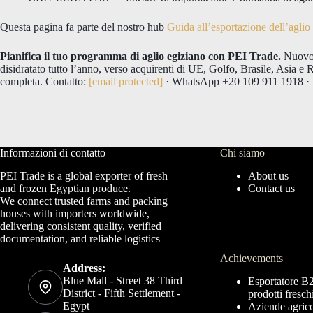
Questa pagina fa parte del nostro hub
Guida all’esportazione dell’aglio
Pianifica il tuo programma di aglio egiziano con PEI Trade.
Nuovo r
disidratato tutto l’anno, verso acquirenti di UE, Golfo, Brasile, As
completa. Contatto:
[email protected]
· WhatsApp +20 109 911 1918 ·
Informazioni di contatto
Chi siamo
PEI Trade is a global exporter of fresh
About us
and frozen Egyptian produce.
Contact us
We connect trusted farms and packing
houses with importers worldwide,
delivering consistent quality, verified
documentation, and reliable logistics
Achievements
Address:
Blue Mall - Street 38 Third
Esportatore B
District - Fifth Settlement -
prodotti fresch
Egypt
Aziende agricol