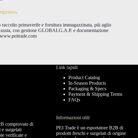
 egiziano
.
accolto primaverile e fornitura immagazzinata, più aglio
ia e Russia, con gestione GLOBALG.A.P. e documentazione
 www.peitrade.com
Link rapidi
Product Catalog
In-Season Products
Packaging & Specs
Payment & Shipping Terms
FAQs
Informazioni utili
2B comprovato di
PEI Trade è un esportatore B2B di
i e surgelati
prodotti freschi e surgelati di origine
e verificate e