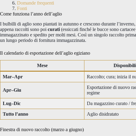
Domande frequenti
Fonti
Come funziona l’anno dell’aglio
I bulbilli di aglio sono piantati in autunno e crescono durante l’inverno
appena raccolti sono poi
curati
(essiccati finché le bucce sono cartacee e
immagazzinato e spedito per molti mesi. Così un singolo raccolto primav
un lungo periodo di fornitura immagazzinata.
Il calendario di esportazione dell’aglio egiziano
Mese
Disponibili
Mar–Apr
Raccolto; cura; inizia il 
Esportazione di nuovo rac
Apr–Giu
regime
Lug–Dic
Da magazzino curato / fr
Tutto l’anno
Aglio disidratato
Finestra di nuovo raccolto (marzo a giugno)